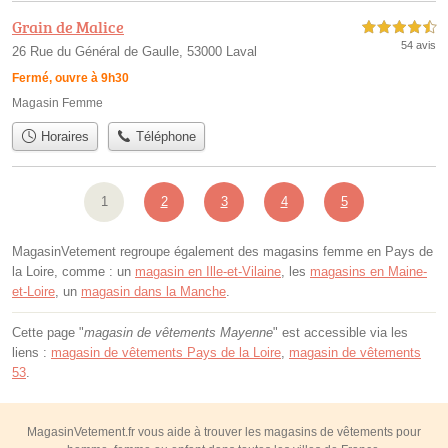
Grain de Malice
4,5 étoiles sur 5
54 avis
26 Rue du Général de Gaulle, 53000 Laval
Fermé, ouvre à 9h30
Magasin Femme
Horaires
Téléphone
1
2
3
4
5
MagasinVetement regroupe également des magasins femme en Pays de
la Loire, comme : un
magasin en Ille-et-Vilaine
, les
magasins en Maine-
et-Loire
, un
magasin dans la Manche
.
Cette page "
magasin de vêtements Mayenne
" est accessible via les
liens :
magasin de vêtements Pays de la Loire
,
magasin de vêtements
53
.
MagasinVetement.fr vous aide à trouver les magasins de vêtements pour