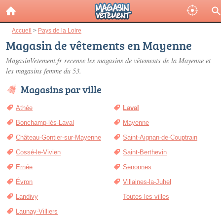
Accueil
>
Pays de la Loire
Magasin de vêtements en Mayenne
MagasinVetement.fr recense les
magasins de vêtements de la Mayenne
et
les magasins femme du 53.
Magasins par ville
Athée
Laval
Bonchamp-lès-Laval
Mayenne
Château-Gontier-sur-Mayenne
Saint-Aignan-de-Couptrain
Cossé-le-Vivien
Saint-Berthevin
Ernée
Senonnes
Évron
Villaines-la-Juhel
Landivy
Toutes les villes
Launay-Villiers