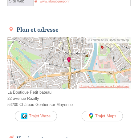
Site web
www.laboutiquepb.fr
Plan et adresse
© contributeurs OpenStreetMap
Corriger l’adresse ou la localisation
La Boutique Petit bateau
22 avenue Razilly
53200 Château-Gontier-sur-Mayenne
Trajet Waze
Trajet Maps