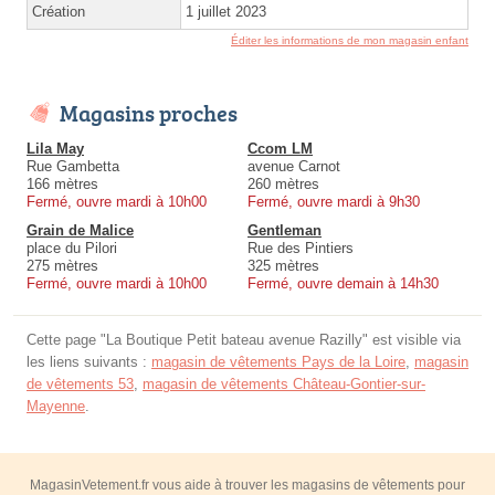
Création
1 juillet 2023
Éditer les informations de mon magasin enfant
Magasins proches
Lila May
Ccom LM
Rue Gambetta
avenue Carnot
166 mètres
260 mètres
Fermé, ouvre mardi à 10h00
Fermé, ouvre mardi à 9h30
Grain de Malice
Gentleman
place du Pilori
Rue des Pintiers
275 mètres
325 mètres
Fermé, ouvre mardi à 10h00
Fermé, ouvre demain à 14h30
Cette page "La Boutique Petit bateau avenue Razilly" est visible via
les liens suivants :
magasin de vêtements Pays de la Loire
,
magasin
de vêtements 53
,
magasin de vêtements Château-Gontier-sur-
Mayenne
.
MagasinVetement.fr vous aide à trouver les magasins de vêtements pour