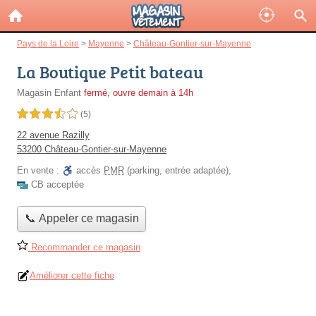
Pays de la Loire
>
Mayenne
>
Château-Gontier-sur-Mayenne
La Boutique Petit bateau
Magasin Enfant
fermé, ouvre demain à 14h
3,5 étoiles sur 5
(5)
22 avenue Razilly
53200 Château-Gontier-sur-Mayenne
En vente :
accès
PMR
(parking, entrée adaptée)
,
CB acceptée
📞 Appeler ce magasin
Recommander ce magasin
Améliorer cette fiche