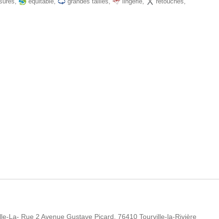
sures
,
équitable
,
grandes tailles
,
lingerie
,
retouches
,
le-La- Rue 2 Avenue Gustave Picard, 76410 Tourville-la-Rivière