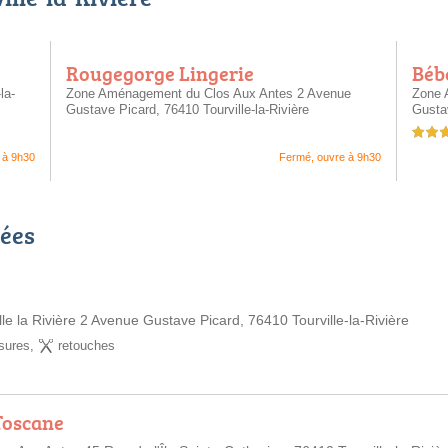
Rougegorge Lingerie
Béb
la-
Zone Aménagement du Clos Aux Antes 2 Avenue
Zone 
Gustave Picard,
76410 Tourville-la-Rivière
Gusta
4,0 étoil
 à 9h30
Fermé, ouvre à 9h30
cées
le la Rivière 2 Avenue Gustave Picard, 76410 Tourville-la-Rivière
sures
,
retouches
Toscane