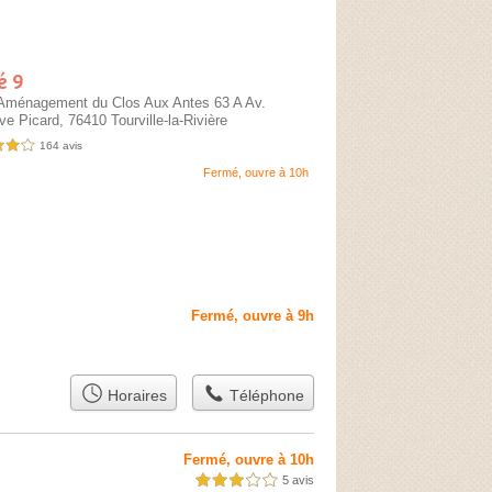
é 9
Aménagement du Clos Aux Antes 63 A Av.
ve Picard,
76410 Tourville-la-Rivière
164 avis
es sur 5
Fermé, ouvre à 10h
Fermé, ouvre à 9h
Horaires
Téléphone
Fermé, ouvre à 10h
5 avis
3,0 étoiles sur 5