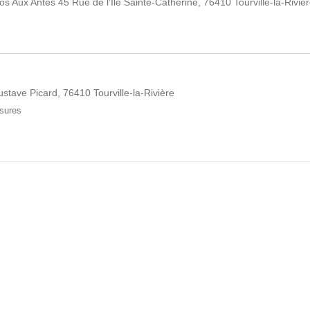
 Aux Antes 45 Rue de l'Île Sainte-Catherine, 76410 Tourville-la-Riviè
stave Picard, 76410 Tourville-la-Rivière
sures