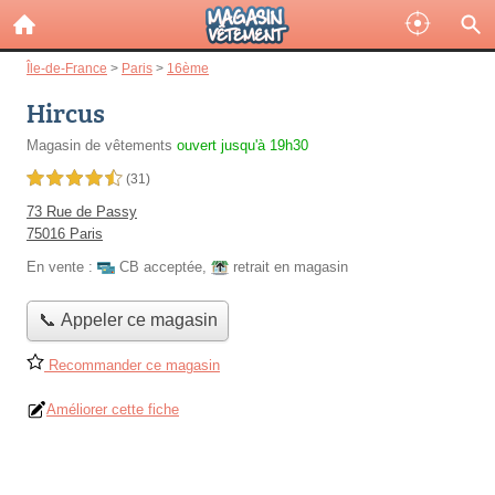
Île-de-France
>
Paris
>
16ème
Hircus
Magasin de vêtements
ouvert jusqu'à 19h30
4,5 étoiles sur 5
(31)
73 Rue de Passy
75016 Paris
En vente :
CB acceptée
,
retrait en magasin
📞 Appeler ce magasin
Recommander ce magasin
Améliorer cette fiche