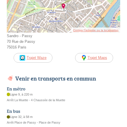
Corriger l’adresse ou la localisation
Sandro - Passy
70 Rue de Passy
75016 Paris
Trajet Waze
Trajet Maps
Venir en transports en commun
En métro
Ligne 9, à 220 m
Arrêt La Muette - 4 Chaussée de la Muette
En bus
Ligne 32, à 58 m
Arrêt Place de Passy - Place de Passy