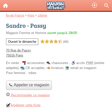
Île-de-France
>
Paris
>
16ème
Sandro - Passy
Magasin Femme et Homme
ouvert jusqu'à 19h30
Ouvert le dimanche
4,5 étoiles sur 5
(88)
70 Rue de Passy
75016 Paris
En vente :
accessoires
,
chaussures
,
accès
PMR
(entrée
adaptée)
,
CB acceptée
,
livraison
,
retrait en magasin
Pour femmes :
robes
📞 Appeler ce magasin
Recommander ce magasin
Améliorer cette fiche