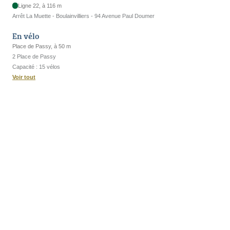
Ligne 22, à 116 m
Arrêt La Muette - Boulainvilliers - 94 Avenue Paul Doumer
En vélo
Place de Passy, à 50 m
2 Place de Passy
Capacité : 15 vélos
Voir tout