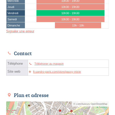
Mercredi
10h30 - 19h30
Jeudi
10h30 - 19h30
Vendredi
10h30 - 19h30
Samedi
10h30 - 19h30
Dimanche
13h - 19h
Signaler une erreur
Contact
Téléphone
Téléphoner au magasin
Site web
fr.sandro-paris.com/store/passy-mixte
Plan et adresse
© contributeurs OpenStreetMap