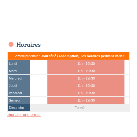
Horaires
Samedi prochain :
Jour férié (Assomption), les horaires peuvent varier
Lundi
11h - 19h30
Mardi
11h - 19h30
Mercredi
11h - 19h30
Jeudi
11h - 19h30
Vendredi
11h - 19h30
Samedi
11h - 19h30
Dimanche
Fermé
Signaler une erreur