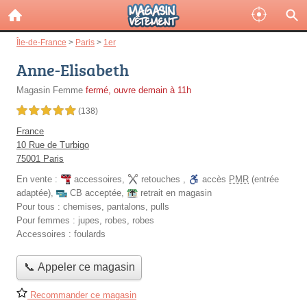
Île-de-France
>
Paris
>
1er
Anne-Elisabeth
Magasin Femme
fermé, ouvre demain à 11h
5,0 étoiles sur 5
(138)
France
10 Rue de Turbigo
75001 Paris
En vente :
accessoires
,
retouches
,
accès
PMR
(entrée
adaptée)
,
CB acceptée
,
retrait en magasin
Pour tous :
chemises, pantalons, pulls
Pour femmes :
jupes, robes, robes
Accessoires :
foulards
📞 Appeler ce magasin
Recommander ce magasin