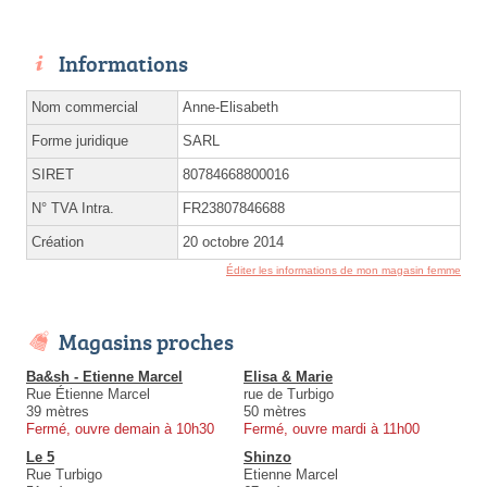
Informations
Nom commercial
Anne-Elisabeth
Forme juridique
SARL
SIRET
80784668800016
N° TVA Intra.
FR23807846688
Création
20 octobre 2014
Éditer les informations de mon magasin femme
Magasins proches
Ba&sh - Etienne Marcel
Elisa & Marie
Rue Étienne Marcel
rue de Turbigo
39 mètres
50 mètres
Fermé, ouvre demain à 10h30
Fermé, ouvre mardi à 11h00
Le 5
Shinzo
Rue Turbigo
Etienne Marcel