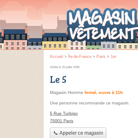
Accueil
>
Île-de-France
>
Paris
>
1er
Vérifié le 25 juillet 2026
Le 5
Magasin Homme
fermé, ouvre à 11h
Une personne
recommande
ce magasin.
5 Rue Turbigo
75001 Paris
📞 Appeler ce magasin