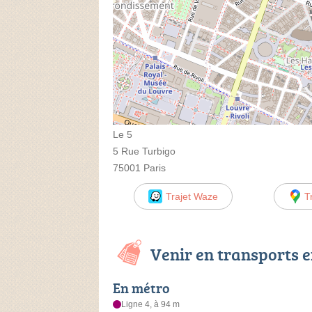
Le 5
5 Rue Turbigo
75001 Paris
Trajet Waze
T
Venir en transports
En métro
Ligne 4, à 94 m