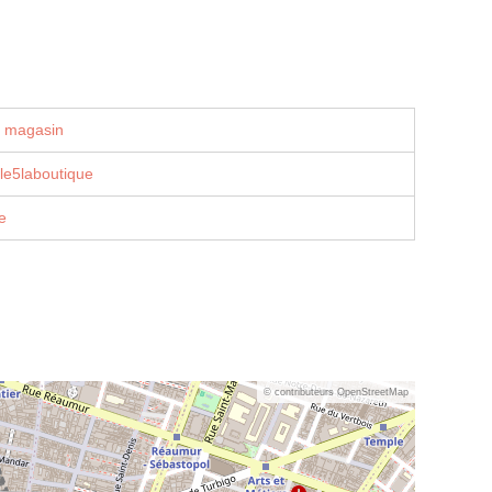
u magasin
le5laboutique
e
© contributeurs OpenStreetMap