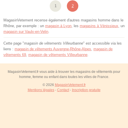
1
2
MagasinVetement recense également d'autres magasins homme dans le
Rhône, par exemple : un
magasin à Lyon
, les
magasins à Vénissieux
, un
magasin sur Vaulx-en-Velin
.
Cette page "
magasin de vêtements Villeurbanne
" est accessible via les
liens :
magasin de vêtements Auvergne-Rhône-Alpes
,
magasin de
vêtements 69
,
magasin de vêtements Villeurbanne
.
MagasinVetement.fr vous aide à trouver les magasins de vêtements pour
homme, femme ou enfant dans toutes les villes de France.
© 2026
MagasinVetement.fr
Mentions légales
-
Contact
-
Inscription gratuite