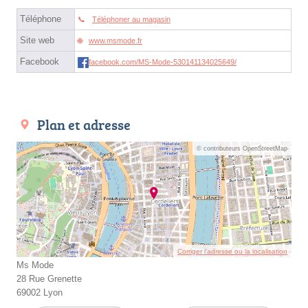
Téléphone
Téléphoner au magasin
Site web
www.msmode.fr
Facebook
facebook.com/MS-Mode-530141134025649/
Plan et adresse
© contributeurs OpenStreetMap
Corriger l’adresse ou la localisation
Ms Mode
28 Rue Grenette
69002 Lyon