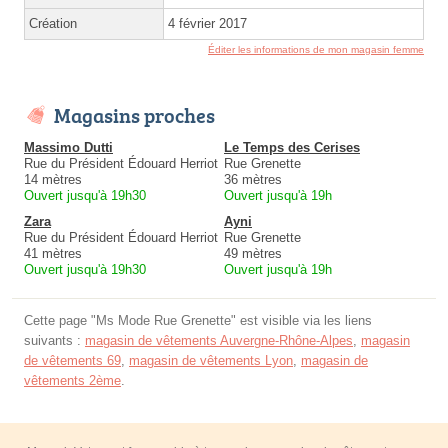
Création
4 février 2017
Éditer les informations de mon magasin femme
Magasins proches
Massimo Dutti
Le Temps des Cerises
Rue du Président Édouard Herriot
Rue Grenette
14 mètres
36 mètres
Ouvert jusqu'à 19h30
Ouvert jusqu'à 19h
Zara
Ayni
Rue du Président Édouard Herriot
Rue Grenette
41 mètres
49 mètres
Ouvert jusqu'à 19h30
Ouvert jusqu'à 19h
Cette page "Ms Mode Rue Grenette" est visible via les liens
suivants :
magasin de vêtements Auvergne-Rhône-Alpes
,
magasin
de vêtements 69
,
magasin de vêtements Lyon
,
magasin de
vêtements 2ème
.