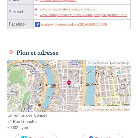
www.boutique-letempsdescerises.com
Site web
www.letempsdescerises.com/boutiques/lyon-grenette-html
Facebook
facebook.com/pages/Lola/281991695573608
Plan et adresse
© contributeurs OpenStreetMap
Corriger l’adresse ou la localisation
Le Temps des Cerises
24 Rue Grenette
69002 Lyon