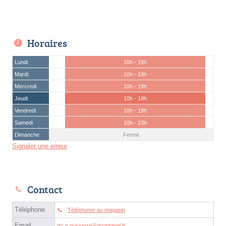
Horaires
Lundi
10h - 19h
Mardi
10h - 19h
Mercredi
10h - 19h
Jeudi
10h - 19h
Vendredi
10h - 19h
Samedi
10h - 19h
Dimanche
Fermé
Signaler une erreur
Contact
Téléphone
Téléphoner au magasin
Email
n.dusserreⓐdogglabel.fr