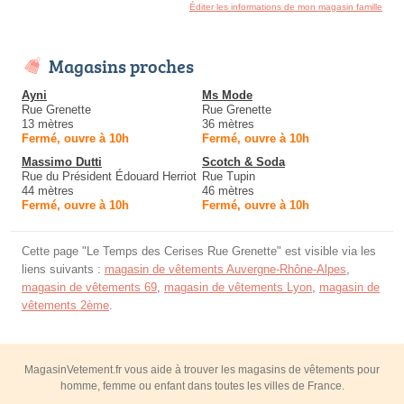
Éditer les informations de mon magasin famille
Magasins proches
Ayni
Ms Mode
Rue Grenette
Rue Grenette
13 mètres
36 mètres
Fermé, ouvre à 10h
Fermé, ouvre à 10h
Massimo Dutti
Scotch & Soda
Rue du Président Édouard Herriot
Rue Tupin
44 mètres
46 mètres
Fermé, ouvre à 10h
Fermé, ouvre à 10h
Cette page "Le Temps des Cerises Rue Grenette" est visible via les
liens suivants :
magasin de vêtements Auvergne-Rhône-Alpes
,
magasin de vêtements 69
,
magasin de vêtements Lyon
,
magasin de
vêtements 2ème
.
MagasinVetement.fr vous aide à trouver les magasins de vêtements pour
homme, femme ou enfant dans toutes les villes de France.