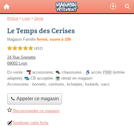
Rhône
>
Lyon
>
2ème
Le Temps des Cerises
Magasin Famille
fermé, ouvre à 10h
5,0 étoiles sur 5
(452)
24 Rue Grenette
69002 Lyon
En vente :
accessoires
,
chaussures
,
accès
PMR
(entrée
adaptée)
,
CB acceptée
,
retrait en magasin
Accessoires :
bonnets, ceintures, écharpes, foulards, sacs
📞 Appeler ce magasin
Recommander ce magasin
Améliorer cette fiche