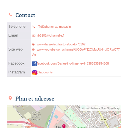
Contact
Téléphone
Téléphoner au magasin
Email
rb5101ⓐchantelle.fr
www.darjeeling.fr/storelocator/5102
Site web
www.youtube.com/channel/UCGoFN2QMuUU44diQRwC77
Ag
Facebook
facebook.com/Darjeeling-lingerie-448386535254508
Instagram
@accounts
Plan et adresse
© contributeurs OpenStreetMap