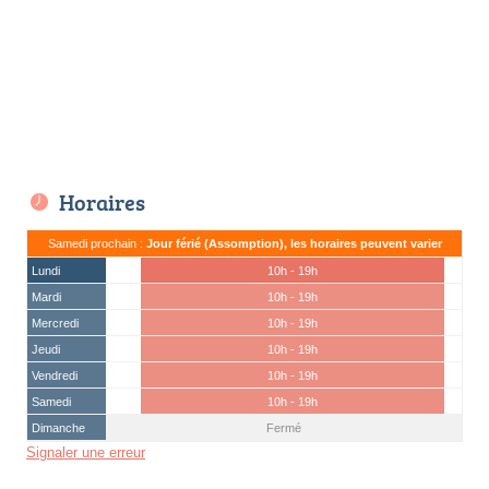
Horaires
Samedi prochain :
Jour férié (Assomption), les horaires peuvent varier
Lundi
10h - 19h
Mardi
10h - 19h
Mercredi
10h - 19h
Jeudi
10h - 19h
Vendredi
10h - 19h
Samedi
10h - 19h
Dimanche
Fermé
Signaler une erreur