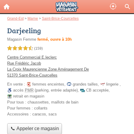
Grand-Est
>
Marne
>
Saint-Brice-Courcelles
Darjeeling
Magasin Femme
fermé, ouvre à 10h
4,5 étoiles sur 5
(159)
Centre Commercial E.leclerc
Rue Frédéric Jacob
La Croix Maurencienne Zone Aménagement De
51370 Saint-Brice-Courcelles
En vente :
femmes enceintes
,
grandes tailles
,
lingerie
,
accès
PMR
(parking, entrée adaptée)
,
CB acceptée
,
retrait en magasin
Pour tous :
chaussettes, maillots de bain
Pour femmes :
collants
Accessoires :
caracos, sacs
📞 Appeler ce magasin