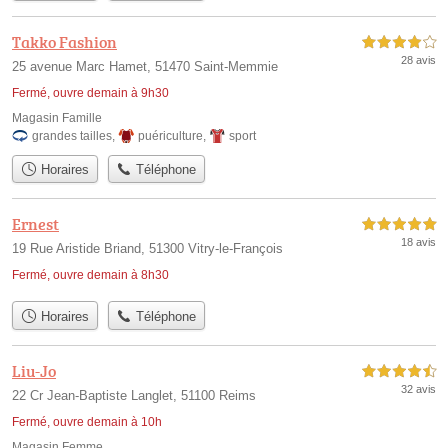
Takko Fashion
4,0 étoiles sur 5
28 avis
25 avenue Marc Hamet, 51470 Saint-Memmie
Fermé, ouvre demain à 9h30
Magasin Famille
grandes tailles
,
puériculture
,
sport
Horaires
Téléphone
Ernest
5,0 étoiles sur 5
18 avis
19 Rue Aristide Briand, 51300 Vitry-le-François
Fermé, ouvre demain à 8h30
Horaires
Téléphone
Liu-Jo
4,5 étoiles sur 5
32 avis
22 Cr Jean-Baptiste Langlet, 51100 Reims
Fermé, ouvre demain à 10h
Magasin Femme