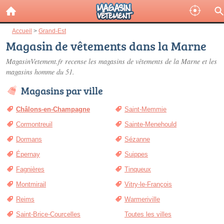
Accueil
>
Grand-Est
Magasin de vêtements dans la Marne
MagasinVetement.fr recense les
magasins de vêtements de la Marne
et les
magasins homme du 51.
Magasins par ville
Châlons-en-Champagne
Saint-Memmie
Cormontreuil
Sainte-Menehould
Dormans
Sézanne
Épernay
Suippes
Fagnières
Tinqueux
Montmirail
Vitry-le-François
Reims
Warmeriville
Saint-Brice-Courcelles
Toutes les villes