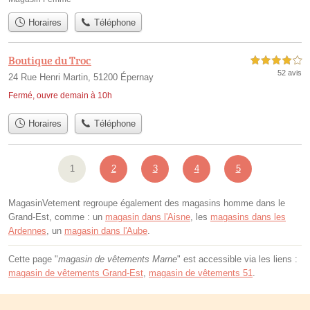
Horaires
Téléphone
Boutique du Troc
4,0 étoiles sur 5
52 avis
24 Rue Henri Martin, 51200 Épernay
Fermé, ouvre demain à 10h
Horaires
Téléphone
1
2
3
4
5
MagasinVetement regroupe également des magasins homme dans le
Grand-Est, comme : un
magasin dans l'Aisne
, les
magasins dans les
Ardennes
, un
magasin dans l'Aube
.
Cette page "
magasin de vêtements Marne
" est accessible via les liens :
magasin de vêtements Grand-Est
,
magasin de vêtements 51
.