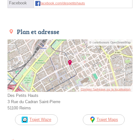
Facebook
facebook.com/despetitshauts
Plan et adresse
© contributeurs OpenStreetMap
Corriger l’adresse ou la localisation
Des Petits Hauts
3 Rue du Cadran Saint-Pierre
51100 Reims
Trajet Waze
Trajet Maps