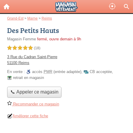
Grand-Est
>
Marne
>
Reims
Des Petits Hauts
Magasin Femme
fermé, ouvre demain à 9h
5,0 étoiles sur 5
(18)
3 Rue du Cadran Saint-Pierre
51100 Reims
En vente :
accès
PMR
(entrée adaptée)
,
CB acceptée
,
retrait en magasin
📞 Appeler ce magasin
Recommander ce magasin
Améliorer cette fiche