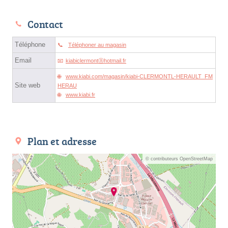
Contact
Téléphone
Téléphoner au magasin
Email
kiabiclermontⓐhotmail.fr
www.kiabi.com/magasin/kiabi-CLERMONTL-HERAULT_FM
Site web
HERAU
www.kiabi.fr
Plan et adresse
© contributeurs OpenStreetMap