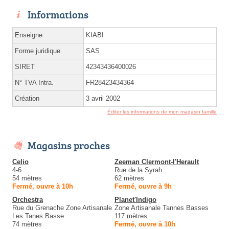
Informations
Enseigne
KIABI
Forme juridique
SAS
SIRET
42343436400026
N° TVA Intra.
FR28423434364
Création
3 avril 2002
Éditer les informations de mon magasin famille
Magasins proches
Celio
Zeeman Clermont-l'Herault
4-6
Rue de la Syrah
54 mètres
62 mètres
Fermé, ouvre à 10h
Fermé, ouvre à 9h
Orchestra
Planet'Indigo
Rue du Grenache Zone Artisanale
Zone Artisanale Tannes Basses
Les Tanes Basse
117 mètres
74 mètres
Fermé, ouvre à 10h