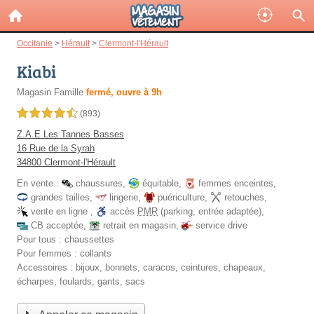
Occitanie
>
Hérault
>
Clermont-l'Hérault
Kiabi
Magasin Famille
fermé, ouvre à 9h
4,5 étoiles sur 5
(893)
Z.A.E Les Tannes Basses
16 Rue de la Syrah
34800 Clermont-l'Hérault
En vente :
chaussures
,
équitable
,
femmes enceintes
,
grandes tailles
,
lingerie
,
puériculture
,
retouches
,
vente en ligne
,
accès
PMR
(parking, entrée adaptée)
,
CB acceptée
,
retrait en magasin
,
service drive
Pour tous :
chaussettes
Pour femmes :
collants
Accessoires :
bijoux, bonnets, caracos, ceintures, chapeaux,
écharpes, foulards, gants, sacs