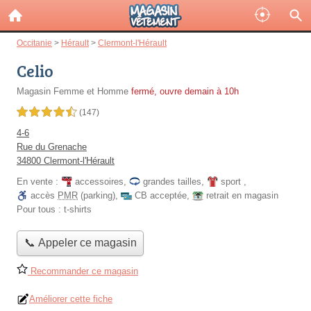
Occitanie
>
Hérault
>
Clermont-l'Hérault
Celio
Magasin Femme et Homme
fermé, ouvre demain à 10h
4,5 étoiles sur 5
(147)
4-6
Rue du Grenache
34800 Clermont-l'Hérault
En vente :
accessoires
,
grandes tailles
,
sport
,
accès
PMR
(parking)
,
CB acceptée
,
retrait en magasin
Pour tous :
t-shirts
📞 Appeler ce magasin
Recommander ce magasin
Améliorer cette fiche