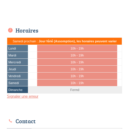
Horaires
Samedi prochain :
Jour férié (Assomption), les horaires peuvent varier
Lundi
10h - 19h
Mardi
10h - 19h
Mercredi
10h - 19h
Jeudi
10h - 19h
Vendredi
10h - 19h
Samedi
10h - 19h
Dimanche
Fermé
Signaler une erreur
Contact