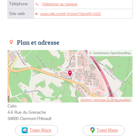
Téléphone
Téléphoner au magasin
Site web
www.celio.com/fr-fr/store?StoreID=1622
Plan et adresse
© contributeurs OpenStreetMap
Corriger l’adresse ou la localisation
Celio
4-6 Rue du Grenache
34800 Clermont-l'Hérault
Trajet Waze
Trajet Maps