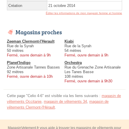
Création
21 octobre 2014
Éditer les informations de mon magasin femme et homme
Magasins proches
Zeeman Clermont-l'Herault
Kiabi
Rue de la Syrah
Rue de la Syrah
50 mètres
54 mètres
Fermé, ouvre demain à 9h
Fermé, ouvre demain à 9h
Planet'Indigo
Orchestra
Zone Artisanale Tannes Basses
Rue du Grenache Zone Artisanale
92 mètres
Les Tanes Basse
Fermé, ouvre demain à 10h
108 mètres
Fermé, ouvre demain à 9h30
Cette page "Celio 4-6" est visible via les liens suivants :
magasin de
vêtements Occitanie
,
magasin de vêtements 34
,
magasin de
vêtements Clermont-l'Hérault
.
MagasinVetement.fr vous aide à trouver les magasins de vêtements pour