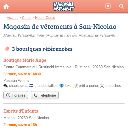
Accueil
>
Corse
>
Haute-Corse
Magasin de vêtements à San-Nicolao
MagasinVetement.fr vous propose la liste des
magasins de vêtements
.
3 boutiques référencées
Boutique Marie Ange
Centre Commercial I Rustinchi Immeuble I Rustinchi, 20230 San-Nicolao
Fermée, ouvre à 14h30
Magasin Femme
chaussures
,
grandes tailles
,
luxe
,
prêt-à-porter
,
retouches
Horaires
Téléphone
Esprits d'Enfants
Moriani, 20230 San-Nicolao
Fermée, ouvre à 15h