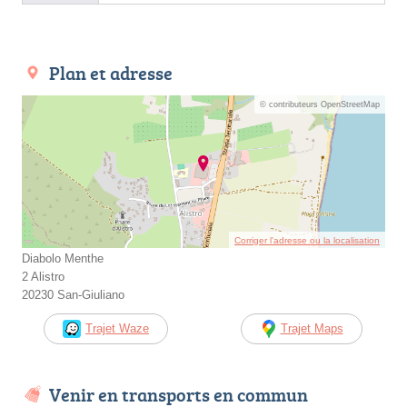
Plan et adresse
© contributeurs OpenStreetMap
Corriger l’adresse ou la localisation
Diabolo Menthe
2 Alistro
20230 San-Giuliano
Trajet Waze
Trajet Maps
Venir en transports en commun