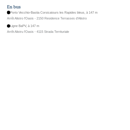
En bus
Porto Vecchio-Bastia Corsicatours les Rapides bleus, à 147 m
Arrêt Alistro l'Oasis - 2150 Residence Terrasses d'Alistro
Ligne BaPV, à 147 m
Arrêt Alistru l'Oasis - 4115 Strada Territuriale