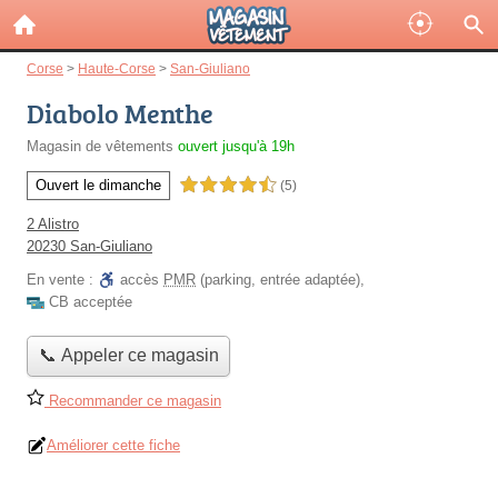
Corse
>
Haute-Corse
>
San-Giuliano
Diabolo Menthe
Magasin de vêtements
ouvert jusqu'à 19h
Ouvert le dimanche
4,5 étoiles sur 5
(5)
2 Alistro
20230 San-Giuliano
En vente :
accès
PMR
(parking, entrée adaptée)
,
CB acceptée
📞 Appeler ce magasin
Recommander ce magasin
Améliorer cette fiche