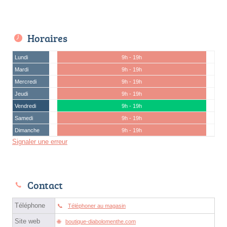
Horaires
Lundi
9h - 19h
Mardi
9h - 19h
Mercredi
9h - 19h
Jeudi
9h - 19h
Vendredi
9h - 19h
Samedi
9h - 19h
Dimanche
9h - 19h
Signaler une erreur
Contact
Téléphone
Téléphoner au magasin
Site web
boutique-diabolomenthe.com