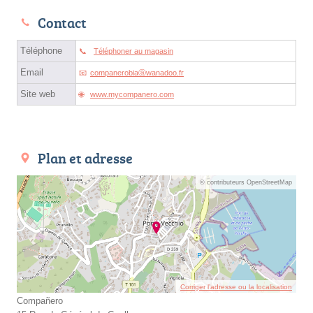
Contact
Téléphone
Téléphoner au magasin
Email
companerobiaⓐwanadoo.fr
Site web
www.mycompanero.com
Plan et adresse
© contributeurs OpenStreetMap
Corriger l’adresse ou la localisation
Compañero