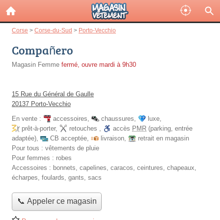
Corse
>
Corse-du-Sud
>
Porto-Vecchio
Compañero
Magasin Femme
fermé, ouvre mardi à 9h30
15 Rue du Général de Gaulle
20137 Porto-Vecchio
En vente :
accessoires
,
chaussures
,
luxe
,
prêt-à-porter
,
retouches
,
accès
PMR
(parking, entrée
adaptée)
,
CB acceptée
,
livraison
,
retrait en magasin
Pour tous :
vêtements de pluie
Pour femmes :
robes
Accessoires :
bonnets, capelines, caracos, ceintures, chapeaux,
écharpes, foulards, gants, sacs
📞 Appeler ce magasin