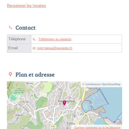
Renseigner les horaires
Contact
Téléphone
Téléphoner au magasin
Email
meir.halewaⓐwanadoo.fr
Plan et adresse
© contributeurs OpenStreetMap
Corriger l’adresse ou la localisation