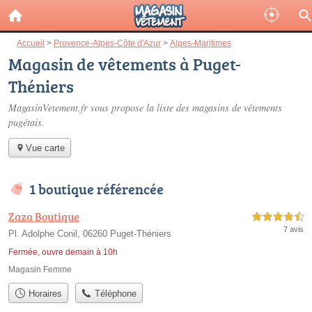
Accueil
>
Provence-Alpes-Côte d'Azur
>
Alpes-Maritimes
Magasin de vêtements à Puget-
Théniers
MagasinVetement.fr vous propose la liste des
magasins de vêtements
pugétais
.
Vue carte
1 boutique référencée
Zaza Boutique
4,5 étoiles sur 5
7 avis
Pl. Adolphe Conil, 06260 Puget-Théniers
Fermée, ouvre demain à 10h
Magasin Femme
Horaires
Téléphone