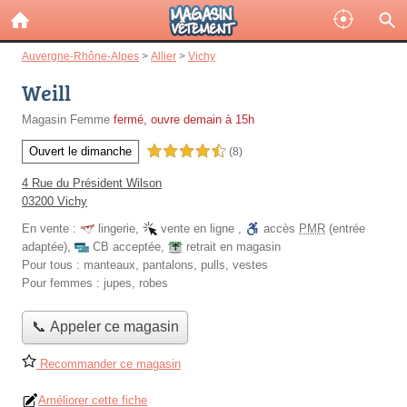
Auvergne-Rhône-Alpes
>
Allier
>
Vichy
Weill
Magasin Femme
fermé, ouvre demain à 15h
Ouvert le dimanche
4,5 étoiles sur 5
(8)
4 Rue du Président Wilson
03200 Vichy
En vente :
lingerie
,
vente en ligne
,
accès
PMR
(entrée
adaptée)
,
CB acceptée
,
retrait en magasin
Pour tous :
manteaux, pantalons, pulls, vestes
Pour femmes :
jupes, robes
📞 Appeler ce magasin
Recommander ce magasin
Améliorer cette fiche