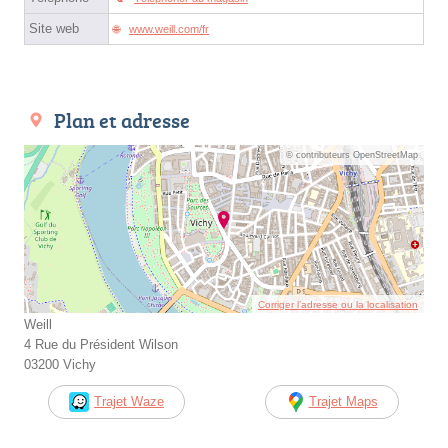
Site web
www.weill.com/fr
Plan et adresse
© contributeurs OpenStreetMap
Corriger l’adresse ou la localisation
Weill
4 Rue du Président Wilson
03200 Vichy
Trajet Waze
Trajet Maps