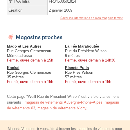
N° TVA Intra.
FR34508501814
Création
2 janvier 2009
Éditer les informations de mon magasin femme
Magasins proches
Mado et Les Autres
La Fée Maraboutée
Rue Georges Clemenceau
Rue du Président Wilson
Même adresse
6 mètres
Fermé, ouvre demain à 15h
Fermé, ouvre demain à 14h30
Kookai
Planete Pulls
Rue Georges Clemenceau
Rue Prés Wilson
35 mètres
57 mètres
Fermé, ouvre demain à 15h
Fermé, ouvre demain à 15h
Cette page "Weill Rue du Président Wilson" est visible via les liens
suivants :
magasin de vêtements Auvergne-Rhône-Alpes
,
magasin
de vêtements 03
,
magasin de vêtements Vichy
.
MagasinVetement.fr vous aide à trouver les magasins de vêtements pour