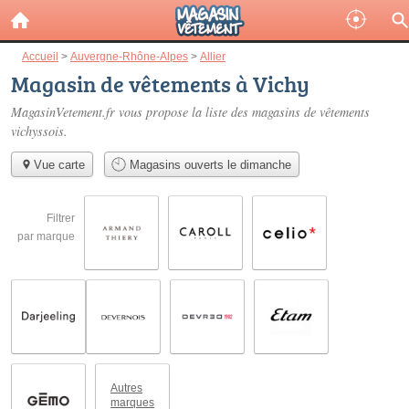
Accueil
>
Auvergne-Rhône-Alpes
>
Allier
Magasin de vêtements à Vichy
MagasinVetement.fr vous propose la liste des
magasins de vêtements
vichyssois
.
Vue carte
Magasins ouverts le dimanche
Filtrer
par marque
Autres
marques