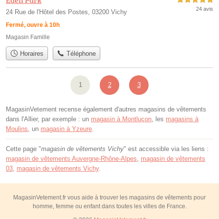
5,0 étoiles sur 5
24 avis
24 Rue de l'Hôtel des Postes, 03200 Vichy
Fermé, ouvre à 10h
Magasin Famille
Horaires
Téléphone
1
2
3
MagasinVetement recense également d'autres magasins de vêtements
dans l'Allier, par exemple : un
magasin à Montluçon
, les
magasins à
Moulins
, un
magasin à Yzeure
.
Cette page "
magasin de vêtements Vichy
" est accessible via les liens :
magasin de vêtements Auvergne-Rhône-Alpes
,
magasin de vêtements
03
,
magasin de vêtements Vichy
.
MagasinVetement.fr vous aide à trouver les magasins de vêtements pour
homme, femme ou enfant dans toutes les villes de France.