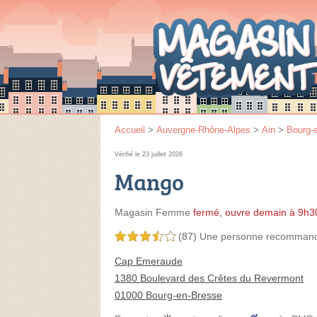
Accueil
>
Auvergne-Rhône-Alpes
>
Ain
>
Bourg-
Vérifié le 23 juillet 2026
Mango
Magasin Femme
fermé, ouvre demain à 9h3
(87)
Une personne
recomman
3,5 étoiles sur 5
Cap Emeraude
1380 Boulevard des Crêtes du Revermont
01000 Bourg-en-Bresse