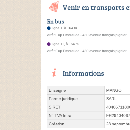
Venir en transports
En bus
Ligne 1, à 164 m
Arrêt Cap Émeraude - 430 avenue françois pignier
Ligne 11, à 164 m
Arrêt Cap Émeraude - 430 avenue françois pignier
Informations
Enseigne
MANGO
Forme juridique
SARL
SIRET
4040671180
N° TVA Intra.
FR29404067
Création
28 septembr