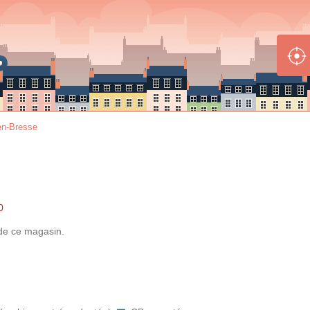
en-Bresse
0
de
ce magasin.