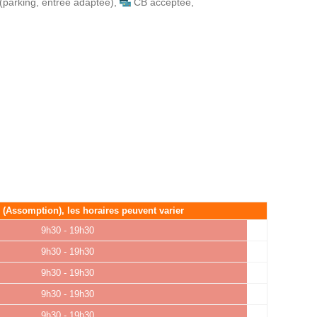
(parking, entrée adaptée)
,
CB acceptée
,
é (Assomption), les horaires peuvent varier
9h30 - 19h30
9h30 - 19h30
9h30 - 19h30
9h30 - 19h30
9h30 - 19h30