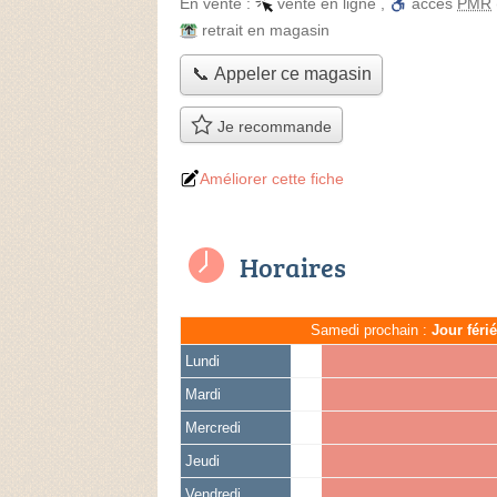
En vente :
vente en ligne
,
accès
PMR
retrait en magasin
📞 Appeler ce magasin
Je recommande
Améliorer cette fiche
Horaires
Samedi prochain :
Jour féri
Lundi
Mardi
Mercredi
Jeudi
Vendredi