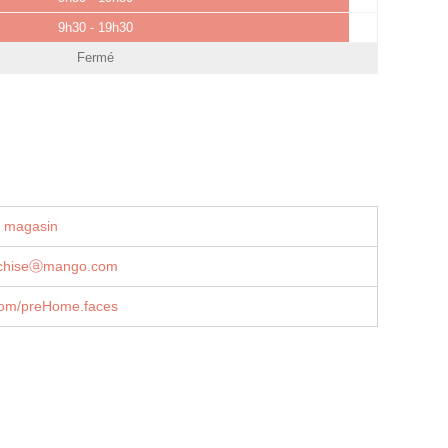
9h30 - 19h30
Fermé
u magasin
nchiseⓐmango.com
om/preHome.faces