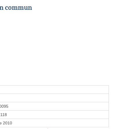
 en commun
0095
118
e 2010