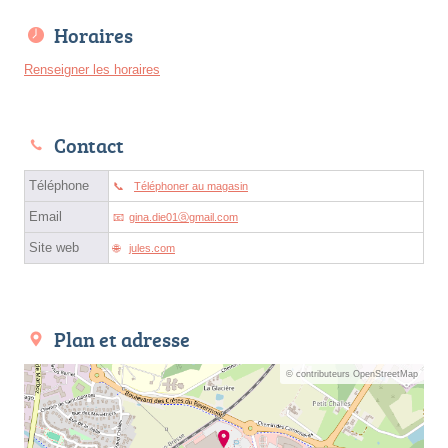
Horaires
Renseigner les horaires
Contact
Téléphone
Téléphoner au magasin
Email
gina.die01ⓐgmail.com
Site web
jules.com
Plan et adresse
© contributeurs OpenStreetMap