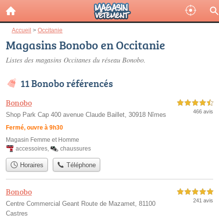
Accueil
>
Occitanie
Magasins Bonobo en Occitanie
Listes des magasins Occitanes du réseau Bonobo.
11 Bonobo référencés
Bonobo
4,5 étoiles sur 5
466 avis
Shop Park Cap 400 avenue Claude Baillet, 30918 Nîmes
Fermé, ouvre à 9h30
Magasin Femme et Homme
accessoires
,
chaussures
Horaires
Téléphone
Bonobo
5,0 étoiles sur 5
241 avis
Centre Commercial Geant Route de Mazamet, 81100
Castres