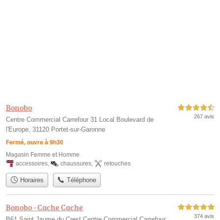
Bonobo
4,5 étoiles sur 5
267 avis
Centre Commercial Carrefour 31 Local Boulevard de
l'Europe, 31120 Portet-sur-Garonne
Fermé, ouvre à 9h30
Magasin Femme et Homme
accessoires
,
chaussures
,
retouches
Horaires
Téléphone
Bonobo - Cache Cache
5,0 étoiles sur 5
374 avis
B61 Saint Jaume du Crest Centre Commercial Carrefour,