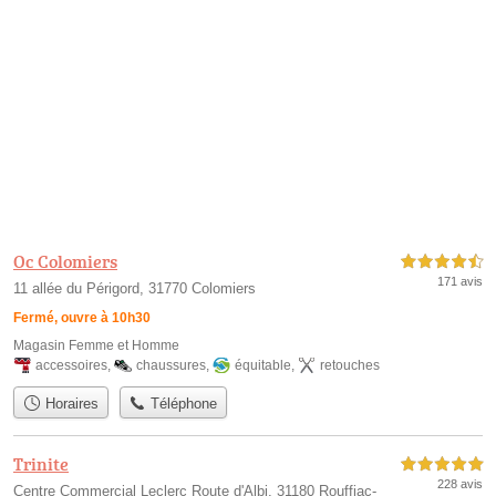
Oc Colomiers
4,5 étoiles sur 5
171 avis
11 allée du Périgord, 31770 Colomiers
Fermé, ouvre à 10h30
Magasin Femme et Homme
accessoires
,
chaussures
,
équitable
,
retouches
Horaires
Téléphone
Trinite
5,0 étoiles sur 5
228 avis
Centre Commercial Leclerc Route d'Albi, 31180 Rouffiac-