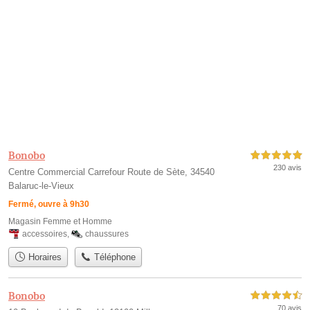
Bonobo
5,0 étoiles sur 5
230 avis
Centre Commercial Carrefour Route de Sète, 34540
Balaruc-le-Vieux
Fermé, ouvre à 9h30
Magasin Femme et Homme
accessoires
,
chaussures
Horaires
Téléphone
Bonobo
4,5 étoiles sur 5
70 avis