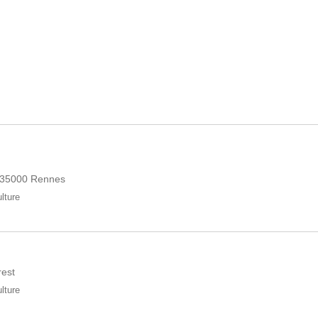
, 35000 Rennes
ulture
rest
ulture