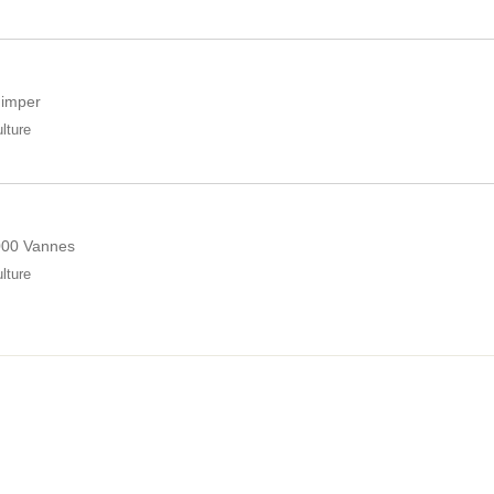
uimper
ulture
000 Vannes
ulture