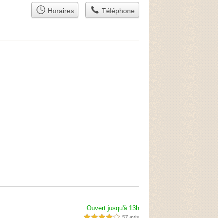
Horaires
Téléphone
Ouvert jusqu'à 13h
57 avis
4,0 étoiles sur 5