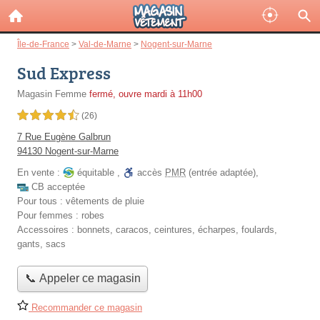
Île-de-France
>
Val-de-Marne
>
Nogent-sur-Marne
Sud Express
Magasin Femme
fermé, ouvre mardi à 11h00
4,5 étoiles sur 5
(26)
7 Rue Eugène Galbrun
94130 Nogent-sur-Marne
En vente :
équitable
,
accès
PMR
(entrée adaptée)
,
CB acceptée
Pour tous :
vêtements de pluie
Pour femmes :
robes
Accessoires :
bonnets, caracos, ceintures, écharpes, foulards,
gants, sacs
📞 Appeler ce magasin
Recommander ce magasin