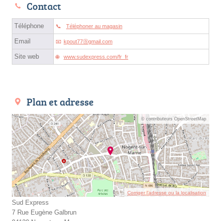
Contact
Téléphone
Téléphoner au magasin
Email
kpout77ⓐgmail.com
Site web
www.sudexpress.com/fr_fr
Plan et adresse
© contributeurs OpenStreetMap
Corriger l’adresse ou la localisation
Sud Express
7 Rue Eugène Galbrun