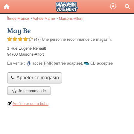
Île-de-France
>
Val-de-Marne
>
Maisons-Alfort
May Be
Une personne
recommande
ce magasin.
4,0 étoiles sur 5
(47)
1 Rue Eugène Renault
94700 Maisons-Alfort
En vente :
accès
PMR
(entrée adaptée)
,
CB acceptée
📞 Appeler ce magasin
Je recommande
Améliorer cette fiche