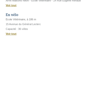
Arrêt Maisons-Alfort - Ecole Vétérinaire - 14 Rue Eugène Renault
Voir tout
En vélo
Ecole Vétérinaire, à 186 m
15 Avenue du Général Leclerc
Capacité : 36 vélos
Voir tout