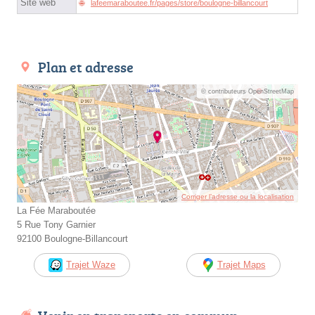
Site web
lafeemaraboutee.fr/pages/store/boulogne-billancourt
Plan et adresse
© contributeurs OpenStreetMap
Corriger l’adresse ou la localisation
La Fée Maraboutée
5 Rue Tony Garnier
92100 Boulogne-Billancourt
Trajet Waze
Trajet Maps