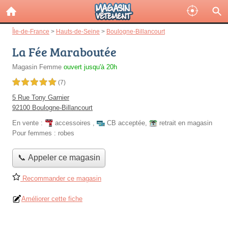
Île-de-France
>
Hauts-de-Seine
>
Boulogne-Billancourt
La Fée Maraboutée
Magasin Femme
ouvert jusqu'à 20h
5,0 étoiles sur 5
(7)
5 Rue Tony Garnier
92100 Boulogne-Billancourt
En vente :
accessoires
,
CB acceptée
,
retrait en magasin
Pour femmes :
robes
📞 Appeler ce magasin
Recommander ce magasin
Améliorer cette fiche