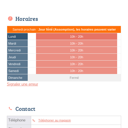
Horaires
Samedi prochain :
Jour férié (Assomption), les horaires peuvent varier
Lundi
10h - 20h
Mardi
10h - 20h
Mercredi
10h - 20h
Jeudi
10h - 20h
Vendredi
10h - 20h
Samedi
10h - 20h
Dimanche
Fermé
Signaler une erreur
Contact
Téléphone
Téléphoner au magasin