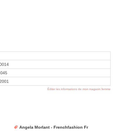
0014
1045
 2001
Éditer les informations de mon magasin femme
Angela Morlant - Frenchfashion Fr