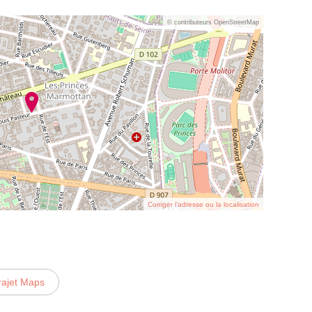
© contributeurs OpenStreetMap
Corriger l’adresse ou la localisation
rajet Maps