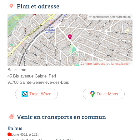
Plan et adresse
© contributeurs OpenStreetMap
Corriger l’adresse ou la localisation
Bellissima
45 Bis avenue Gabriel Péri
91700 Sainte-Geneviève-des-Bois
Trajet Waze
Trajet Maps
Venir en transports en commun
En bus
Ligne 4511, à 121 m