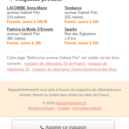
LACOMBE Anne-Marie
Tendance
avenue Gabriel Péri
avenue Gabriel Péri
214 mètres
255 mètres
Fermée, ouvre à 10h30
Fermé, ouvre à 10h
Palmira la Mode S'Envole
Sparky
avenue Gabriel Péri
Rue des Églantiers
360 mètres
1.8 km
Fermé, ouvre à 10h
Fermé, ouvre à 10h
Cette page "Bellissima avenue Gabriel Péri" est visible via les liens
suivants :
magasin de vêtements Île-de-France
,
magasin de
vêtements 91
,
magasin de vêtements Sainte-Geneviève-des-Bois
.
MagasinVetement.fr vous aide à trouver les magasins de vêtements pour
homme, femme ou enfant dans toutes les villes de France.
© 2026
MagasinVetement.fr
Mentions légales
-
Contact
-
Inscription gratuite
📞 Appeler ce magasin