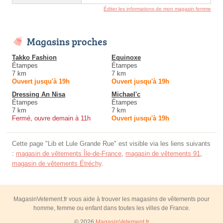
Éditer les informations de mon magasin femme
Magasins proches
Takko Fashion
Equinoxe
Étampes
Étampes
7 km
7 km
Ouvert jusqu'à 19h
Ouvert jusqu'à 19h
Dressing An Nisa
Michael'c
Étampes
Étampes
7 km
7 km
Fermé, ouvre demain à 11h
Ouvert jusqu'à 19h
Cette page "Lib et Lule Grande Rue" est visible via les liens suivants
:
magasin de vêtements Île-de-France
,
magasin de vêtements 91
,
magasin de vêtements Étréchy
.
MagasinVetement.fr vous aide à trouver les magasins de vêtements pour
homme, femme ou enfant dans toutes les villes de France.
© 2026
MagasinVetement.fr