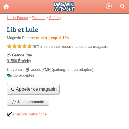
Île-de-France
>
Essonne
>
Étréchy
Lib et Lule
Magasin Femme
ouvert jusqu'à 19h
2 personnes
recommandent
ce magasin.
5,0 étoiles sur 5
(67)
25 Grande Rue
91580 Étréchy
En vente :
accès
PMR
(parking, entrée adaptée)
,
CB acceptée
📞 Appeler ce magasin
Je recommande
Améliorer cette fiche