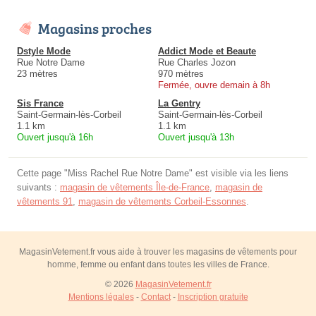
Magasins proches
Dstyle Mode
Addict Mode et Beaute
Rue Notre Dame
Rue Charles Jozon
23 mètres
970 mètres
Fermée, ouvre demain à 8h
Sis France
La Gentry
Saint-Germain-lès-Corbeil
Saint-Germain-lès-Corbeil
1.1 km
1.1 km
Ouvert jusqu'à 16h
Ouvert jusqu'à 13h
Cette page "Miss Rachel Rue Notre Dame" est visible via les liens
suivants :
magasin de vêtements Île-de-France
,
magasin de
vêtements 91
,
magasin de vêtements Corbeil-Essonnes
.
MagasinVetement.fr vous aide à trouver les magasins de vêtements pour
homme, femme ou enfant dans toutes les villes de France.
© 2026
MagasinVetement.fr
Mentions légales
-
Contact
-
Inscription gratuite