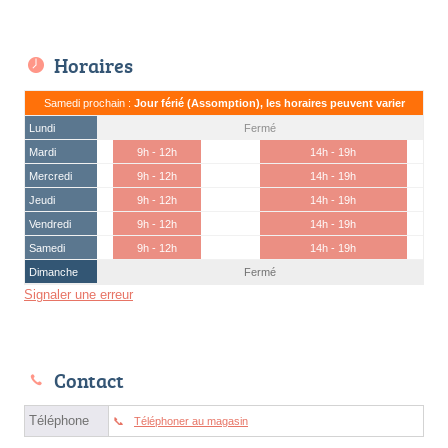
Horaires
Samedi prochain :
Jour férié (Assomption), les horaires peuvent varier
Lundi
Fermé
Mardi
9h - 12h
14h - 19h
Mercredi
9h - 12h
14h - 19h
Jeudi
9h - 12h
14h - 19h
Vendredi
9h - 12h
14h - 19h
Samedi
9h - 12h
14h - 19h
Dimanche
Fermé
Signaler une erreur
Contact
Téléphone
Téléphoner au magasin