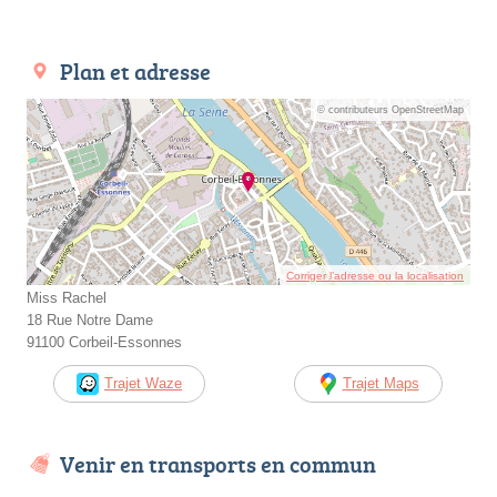
Plan et adresse
© contributeurs OpenStreetMap
Corriger l’adresse ou la localisation
Miss Rachel
18 Rue Notre Dame
91100 Corbeil-Essonnes
Trajet Waze
Trajet Maps
Venir en transports en commun