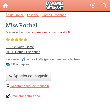
Île-de-France
>
Essonne
>
Corbeil-Essonnes
Miss Rachel
Magasin Femme
fermée, ouvre mardi à 9h00
5,0 étoiles sur 5
(14)
18 Rue Notre Dame
91100 Corbeil-Essonnes
En vente :
accès
PMR
(parking, entrée adaptée)
,
CB acceptée
📞 Appeler ce magasin
Recommander ce magasin
Améliorer cette fiche