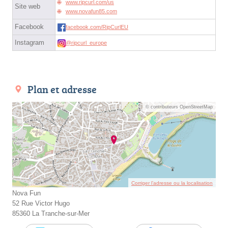
www.ripcurl.com/us
Site web
www.novafun85.com
Facebook
facebook.com/RipCurlEU
Instagram
@ripcurl_europe
Plan et adresse
© contributeurs OpenStreetMap
Corriger l’adresse ou la localisation
Nova Fun
52 Rue Victor Hugo
85360 La Tranche-sur-Mer