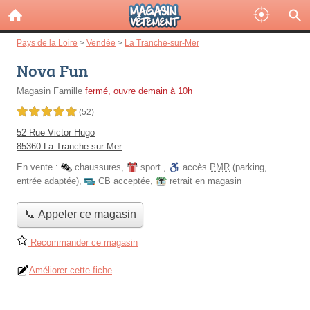
Pays de la Loire
>
Vendée
>
La Tranche-sur-Mer
Nova Fun
Magasin Famille
fermé, ouvre demain à 10h
5,0 étoiles sur 5
(52)
52 Rue Victor Hugo
85360 La Tranche-sur-Mer
En vente :
chaussures
,
sport
,
accès
PMR
(parking,
entrée adaptée)
,
CB acceptée
,
retrait en magasin
📞 Appeler ce magasin
Recommander ce magasin
Améliorer cette fiche