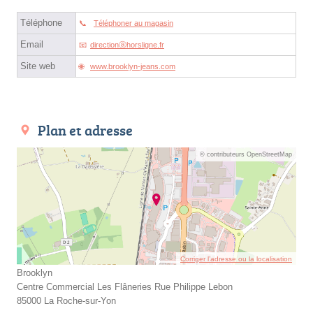
Téléphone
Téléphoner au magasin
Email
directionⓐhorsligne.fr
Site web
www.brooklyn-jeans.com
Plan et adresse
© contributeurs OpenStreetMap
Corriger l’adresse ou la localisation
Brooklyn
Centre Commercial Les Flâneries Rue Philippe Lebon
85000 La Roche-sur-Yon