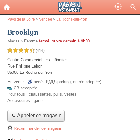
Pays de la Loire
>
Vendée
>
La Roche-sur-Yon
Brooklyn
Magasin Femme
fermé, ouvre demain à 9h30
4,5 étoiles sur 5
(416)
Centre Commercial Les Flâneries
Rue Philippe Lebon
85000 La Roche-sur-Yon
En vente :
accès
PMR
(parking, entrée adaptée)
,
CB acceptée
Pour tous :
chaussettes, pulls, vestes
Accessoires :
gants
📞 Appeler ce magasin
Recommander ce magasin