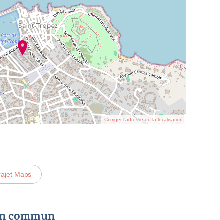
Corriger l’adresse ou la localisation
rajet Maps
 en commun