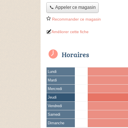
📞 Appeler ce magasin
Recommander ce magasin
Améliorer cette fiche
Horaires
Lundi
Mardi
Mercredi
Jeudi
Vendredi
Samedi
Dimanche