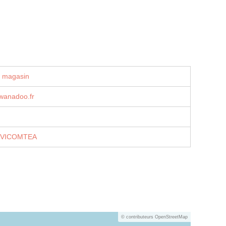
u magasin
ⓐwanadoo.fr
m/VICOMTEA
© contributeurs OpenStreetMap