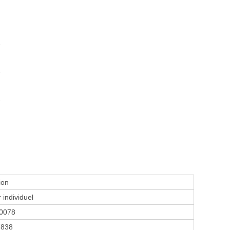
e
e
e
ion
 individuel
0078
7838