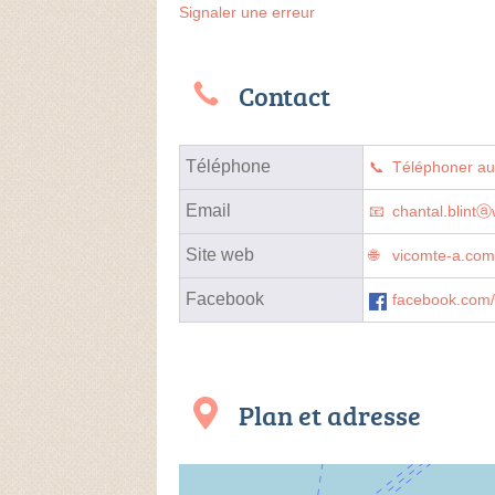
Signaler une erreur
Contact
Téléphone
Téléphoner a
Email
chantal.blint
Site web
vicomte-a.com
Facebook
facebook.co
Plan et adresse