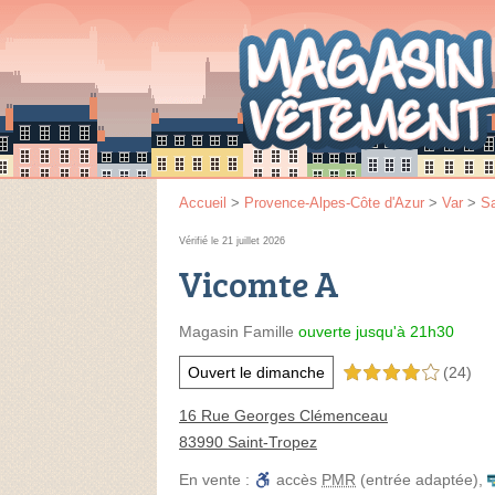
Accueil
>
Provence-Alpes-Côte d'Azur
>
Var
>
Sa
Vérifié le 21 juillet 2026
Vicomte A
Magasin Famille
ouverte jusqu'à 21h30
Ouvert le dimanche
(24)
4,0 étoiles sur 5
16 Rue Georges Clémenceau
83990 Saint-Tropez
En vente :
accès
PMR
(entrée adaptée)
,