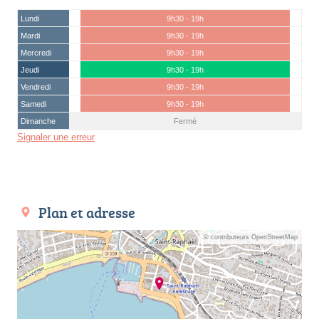
Lundi
9h30 - 19h
Mardi
9h30 - 19h
Mercredi
9h30 - 19h
Jeudi
9h30 - 19h
Vendredi
9h30 - 19h
Samedi
9h30 - 19h
Dimanche
Fermé
Signaler une erreur
Plan et adresse
© contributeurs OpenStreetMap