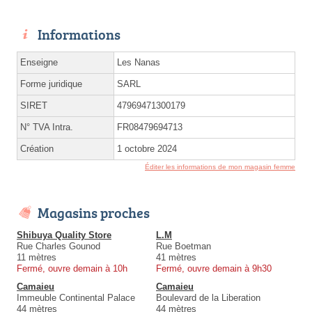
Informations
Enseigne
Les Nanas
Forme juridique
SARL
SIRET
47969471300179
N° TVA Intra.
FR08479694713
Création
1 octobre 2024
Éditer les informations de mon magasin femme
Magasins proches
Shibuya Quality Store
L.M
Rue Charles Gounod
Rue Boetman
11 mètres
41 mètres
Fermé, ouvre demain à 10h
Fermé, ouvre demain à 9h30
Camaieu
Camaieu
Immeuble Continental Palace
Boulevard de la Liberation
44 mètres
44 mètres