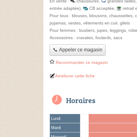
En vente :
chaussures
,
grandes tailles
entrée adaptée)
,
CB acceptée
,
retrait
Pour tous :
blouses, blousons, chaussettes, c
pyjamas, vestes, vêtements en cuir, gilets
Pour femmes :
bustiers, jupes, leggings, rob
Accessoires :
cravates, foulards, sacs
📞 Appeler ce magasin
Recommander ce magasin
Améliorer cette fiche
Horaires
Lundi
Mardi
Mercredi