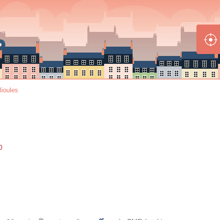
lioules
0