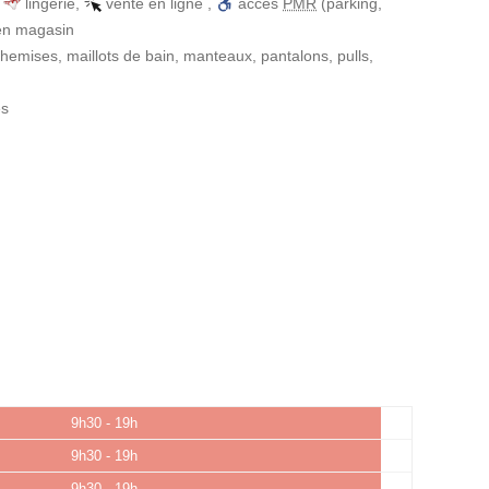
,
lingerie
,
vente en ligne
,
accès
PMR
(parking,
 en magasin
hemises, maillots de bain, manteaux, pantalons, pulls,
es
9h30 - 19h
9h30 - 19h
9h30 - 19h