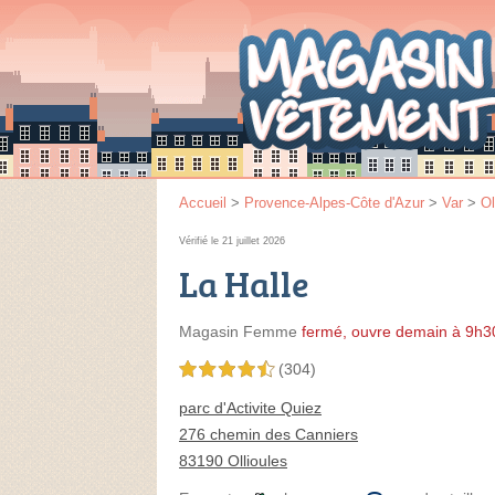
Accueil
>
Provence-Alpes-Côte d'Azur
>
Var
>
Ol
Vérifié le 21 juillet 2026
La Halle
Magasin Femme
fermé, ouvre demain à 9h3
(304)
4,5 étoiles sur 5
parc d'Activite Quiez
276 chemin des Canniers
83190 Ollioules