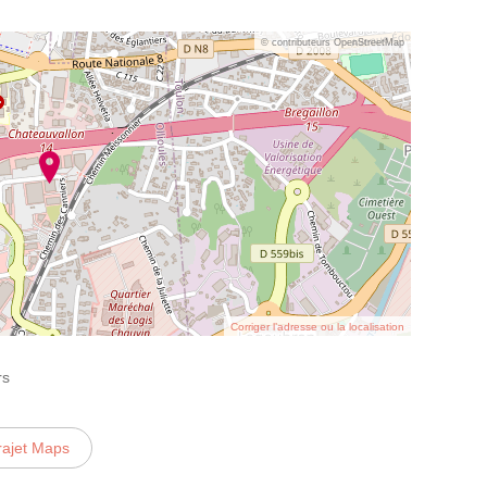
© contributeurs OpenStreetMap
Corriger l’adresse ou la localisation
rs
rajet Maps