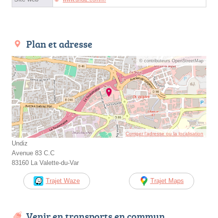
Plan et adresse
© contributeurs OpenStreetMap
Corriger l’adresse ou la localisation
Undiz
Avenue 83 C.C
83160 La Valette-du-Var
Trajet Waze
Trajet Maps
Venir en transports en commun