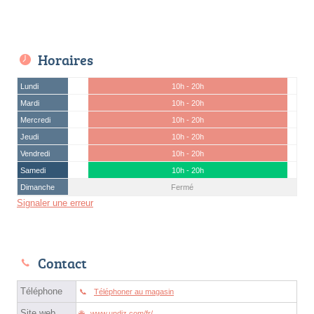
Horaires
Lundi
10h - 20h
Mardi
10h - 20h
Mercredi
10h - 20h
Jeudi
10h - 20h
Vendredi
10h - 20h
Samedi
10h - 20h
Dimanche
Fermé
Signaler une erreur
Contact
Téléphone
Téléphoner au magasin
Site web
www.undiz.com/fr/