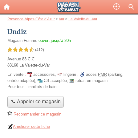
Provence-Alpes-Côte d'Azur
>
Var
>
La Valette-du-Var
Undiz
Magasin Femme
ouvert jusqu'à 20h
4,5 étoiles sur 5
(412)
Avenue 83 C.C
83160 La Valette-du-Var
En vente :
accessoires
,
lingerie
,
accès
PMR
(parking,
entrée adaptée)
,
CB acceptée
,
retrait en magasin
Pour tous :
maillots de bain
📞 Appeler ce magasin
Recommander ce magasin
Améliorer cette fiche