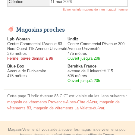
Création
11 mai 2026
Éditer les informations de mon magasin femme
Magasins proches
Lpb Woman
Undiz
Centre Commercial l'Avenue 83
Centre Commercial l'Avenue 300
Nord Ouest 115 Avenue Université
Avenue Université
375 mètres
475 mètres
Fermé, ouvre demain à 9h
Ouvert jusqu'à 20h
Blue Box
Bershka France
Avenue de l'Universite
avenue de l'Université 115
475 mètres
505 mètres
Ouvert jusqu'à 20h
Cette page "Undiz Avenue 83 C.C" est visible via les liens suivants :
magasin de vêtements Provence-Alpes-Côte d'Azur
,
magasin de
vêtements 83
,
magasin de vêtements La Valette-du-Var
.
MagasinVetement.fr vous aide à trouver les magasins de vêtements pour
homme, femme ou enfant dans toutes les villes de France.