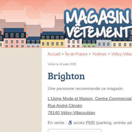
Accueil
>
Île-de-France
>
Yvelines
>
Vélizy-Villa
Vérifié le 24 juillet 2026
Brighton
Une personne
recommande
ce magasin.
L'Usine Mode et Maison, Centre Commercial 
Rue André Citroën
78140 Vélizy-Villacoublay
En vente :
accès
PMR
(parking, entrée a