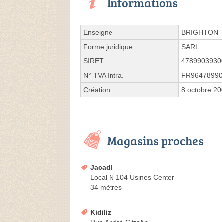
Informations
Enseigne
BRIGHTON
Forme juridique
SARL
SIRET
4789903930
N° TVA Intra.
FR9647899
Création
8 octobre 2
Magasins proches
Jacadi
Local N 104 Usines Center
34 mètres
Kidiliz