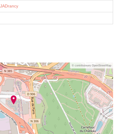
/JADrancy
© contributeurs OpenStreetMap