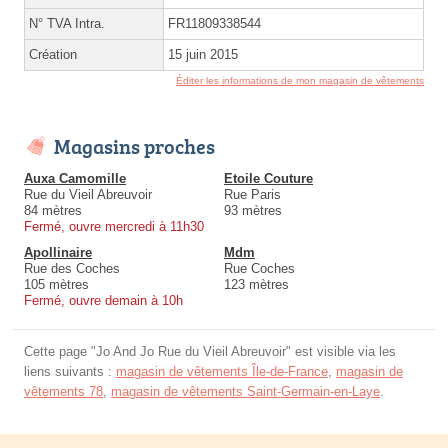
N° TVA Intra.
FR11809338544
Création
15 juin 2015
Éditer les informations de mon magasin de vêtements
Magasins proches
Auxa Camomille
Etoile Couture
Rue du Vieil Abreuvoir
Rue Paris
84 mètres
93 mètres
Fermé, ouvre mercredi à 11h30
Apollinaire
Mdm
Rue des Coches
Rue Coches
105 mètres
123 mètres
Fermé, ouvre demain à 10h
Cette page "Jo And Jo Rue du Vieil Abreuvoir" est visible via les
liens suivants :
magasin de vêtements Île-de-France
,
magasin de
vêtements 78
,
magasin de vêtements Saint-Germain-en-Laye
.