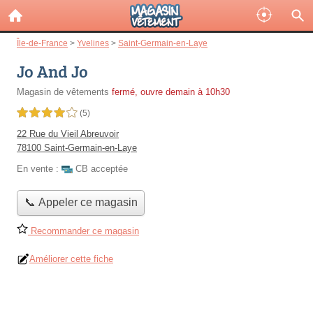
Île-de-France
>
Yvelines
>
Saint-Germain-en-Laye
Jo And Jo
Magasin de vêtements
fermé, ouvre demain à 10h30
4,0 étoiles sur 5
(5)
22 Rue du Vieil Abreuvoir
78100 Saint-Germain-en-Laye
En vente :
CB acceptée
📞 Appeler ce magasin
Recommander ce magasin
Améliorer cette fiche