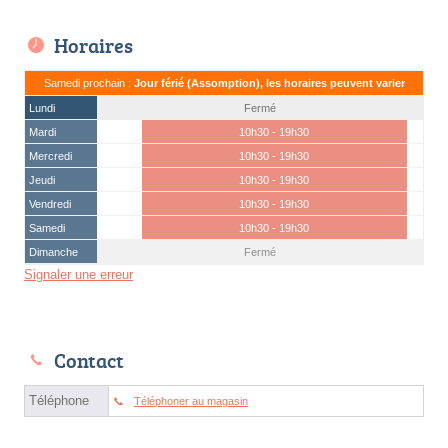
Horaires
Samedi prochain :
Jour férié (Assomption), les horaires peuvent varier
Lundi
Fermé
Mardi
10h30 - 19h30
Mercredi
10h30 - 19h30
Jeudi
10h30 - 19h30
Vendredi
10h30 - 19h30
Samedi
10h30 - 19h30
Dimanche
Fermé
Signaler une erreur
Contact
Téléphone
Téléphoner au magasin