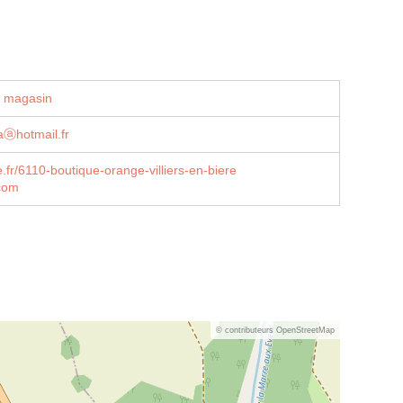
u magasin
ⓐhotmail.fr
fr/6110-boutique-orange-villiers-en-biere
com
© contributeurs OpenStreetMap