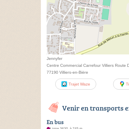
Jennyfer
Centre Commercial Carrefour Villiers Route
77190 Villiers-en-Bière
Trajet Waze
T
Venir en transports
En bus
Ligne 3630, à 745 m