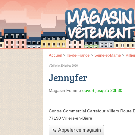
Accueil
>
Île-de-France
>
Seine-et-Marne
>
Villi
Vérifié le 20 juillet 2026
Jennyfer
Magasin Femme
ouvert jusqu'à 20h30
Centre Commercial Carrefour Villiers Route
77190 Villiers-en-Bière
📞 Appeler ce magasin