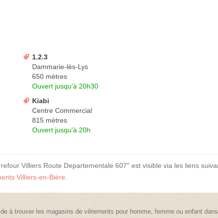
1.2.3
Dammarie-lès-Lys
650 mètres
Ouvert jusqu'à 20h30
Kiabi
Centre Commercial
815 mètres
Ouvert jusqu'à 20h
four Villiers Route Departementale 607" est visible via les liens suiva
nts Villiers-en-Bière
.
de à trouver les magasins de vêtements pour homme, femme ou enfant dans t