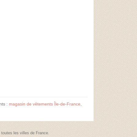
nts :
magasin de vêtements Île-de-France
,
outes les villes de France.