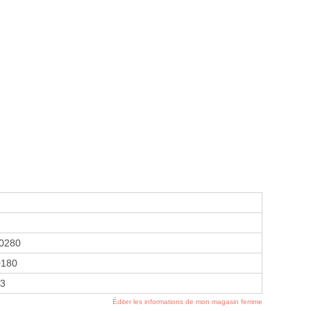
0280
0180
93
Éditer les informations de mon magasin femme