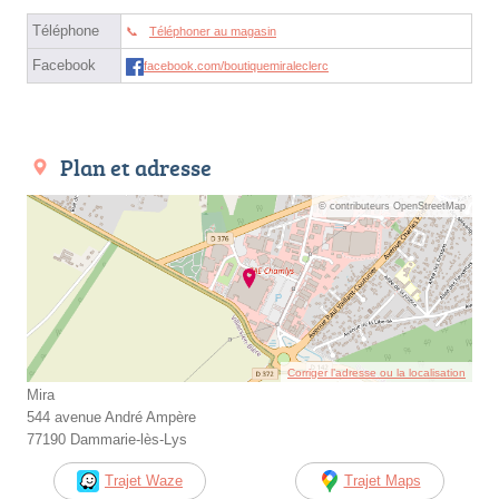
Téléphone
Téléphoner au magasin
Facebook
facebook.com/boutiquemiraleclerc
Plan et adresse
© contributeurs OpenStreetMap
Corriger l’adresse ou la localisation
Mira
544 avenue André Ampère
77190 Dammarie-lès-Lys
Trajet Waze
Trajet Maps