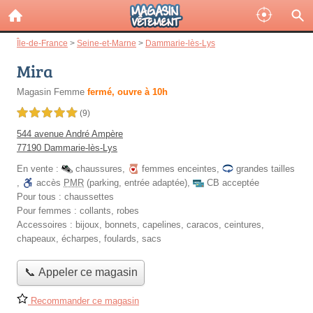
Île-de-France
>
Seine-et-Marne
>
Dammarie-lès-Lys
Mira
Magasin Femme
fermé, ouvre à 10h
5,0 étoiles sur 5
(9)
544 avenue André Ampère
77190 Dammarie-lès-Lys
En vente :
chaussures
,
femmes enceintes
,
grandes tailles
,
accès
PMR
(parking, entrée adaptée)
,
CB acceptée
Pour tous :
chaussettes
Pour femmes :
collants, robes
Accessoires :
bijoux, bonnets, capelines, caracos, ceintures,
chapeaux, écharpes, foulards, sacs
📞 Appeler ce magasin
Recommander ce magasin