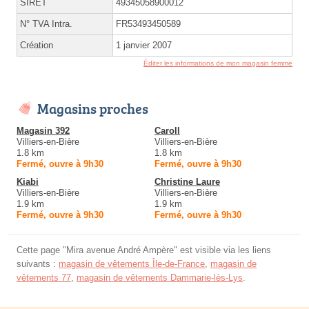
SIRET
49345058900012
N° TVA Intra.
FR53493450589
Création
1 janvier 2007
Éditer les informations de mon magasin femme
Magasins proches
Magasin 392
Caroll
Villiers-en-Bière
Villiers-en-Bière
1.8 km
1.8 km
Fermé, ouvre à 9h30
Fermé, ouvre à 9h30
Kiabi
Christine Laure
Villiers-en-Bière
Villiers-en-Bière
1.9 km
1.9 km
Fermé, ouvre à 9h30
Fermé, ouvre à 9h30
Cette page "Mira avenue André Ampère" est visible via les liens
suivants :
magasin de vêtements Île-de-France
,
magasin de
vêtements 77
,
magasin de vêtements Dammarie-lès-Lys
.