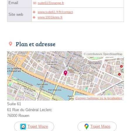
Email
suite61ⓐorange.fr
www.suite61.fr/fr/contact
Site web
www.1001listes.fr
Plan et adresse
© contributeurs OpenStreetMap
Corriger l’adresse ou la localisation
Suite 61
61 Rue du Général Leclerc
76000 Rouen
Trajet Waze
Trajet Maps