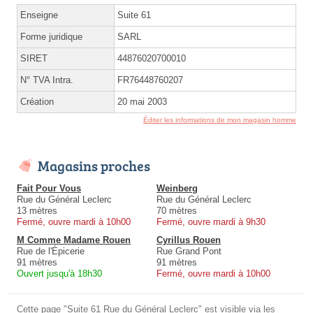
Enseigne
Suite 61
Forme juridique
SARL
SIRET
44876020700010
N° TVA Intra.
FR76448760207
Création
20 mai 2003
Éditer les informations de mon magasin homme
Magasins proches
Fait Pour Vous
Weinberg
Rue du Général Leclerc
Rue du Général Leclerc
13 mètres
70 mètres
Fermé, ouvre mardi à 10h00
Fermé, ouvre mardi à 9h30
M Comme Madame Rouen
Cyrillus Rouen
Rue de l'Épicerie
Rue Grand Pont
91 mètres
91 mètres
Ouvert jusqu'à 18h30
Fermé, ouvre mardi à 10h00
Cette page "Suite 61 Rue du Général Leclerc" est visible via les