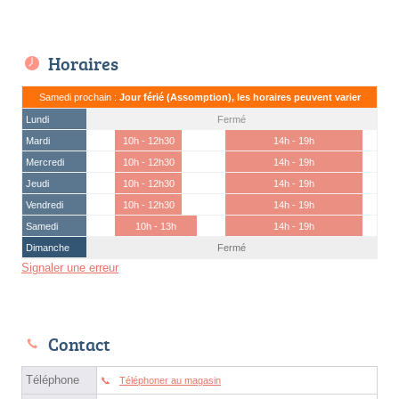
Horaires
Samedi prochain :
Jour férié (Assomption), les horaires peuvent varier
Lundi
Fermé
Mardi
10h - 12h30
14h - 19h
Mercredi
10h - 12h30
14h - 19h
Jeudi
10h - 12h30
14h - 19h
Vendredi
10h - 12h30
14h - 19h
Samedi
10h - 13h
14h - 19h
Dimanche
Fermé
Signaler une erreur
Contact
Téléphone
Téléphoner au magasin