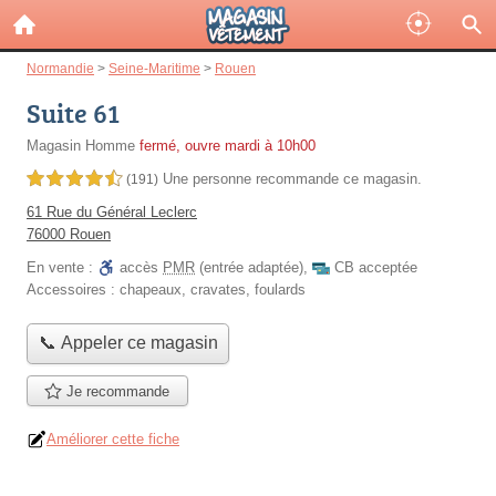
Normandie
>
Seine-Maritime
>
Rouen
Suite 61
Magasin Homme
fermé, ouvre mardi à 10h00
Une personne
recommande
ce magasin.
4,5 étoiles sur 5
(191)
61 Rue du Général Leclerc
76000 Rouen
En vente :
accès
PMR
(entrée adaptée)
,
CB acceptée
Accessoires :
chapeaux, cravates, foulards
📞 Appeler ce magasin
Je recommande
Améliorer cette fiche