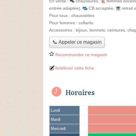
En vente :
chaussures
,
femmes encein
entrée adaptée)
,
CB acceptée
,
retrait
Pour tous :
chaussettes
Pour femmes :
collants
Accessoires :
bijoux, bonnets, ceintures, cha
📞 Appeler ce magasin
Recommander ce magasin
Améliorer cette fiche
Horaires
Lundi
Mardi
Mercredi