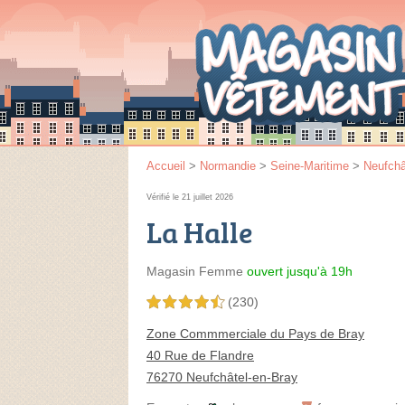
Accueil
>
Normandie
>
Seine-Maritime
>
Neufchâ
Vérifié le 21 juillet 2026
La Halle
Magasin Femme
ouvert jusqu'à 19h
(230)
4,5 étoiles sur 5
Zone Commmerciale du Pays de Bray
40 Rue de Flandre
76270 Neufchâtel-en-Bray