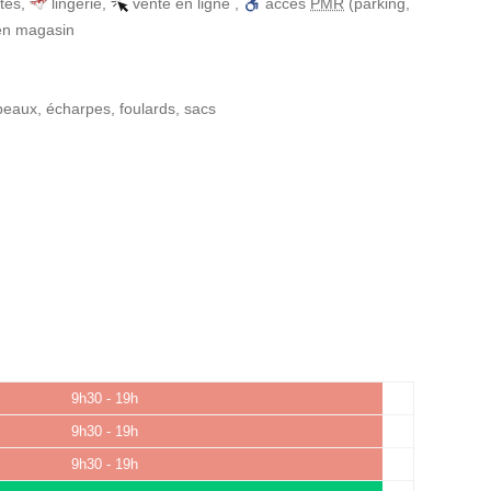
tes
,
lingerie
,
vente en ligne
,
accès
PMR
(parking,
 en magasin
peaux, écharpes, foulards, sacs
9h30 - 19h
9h30 - 19h
9h30 - 19h