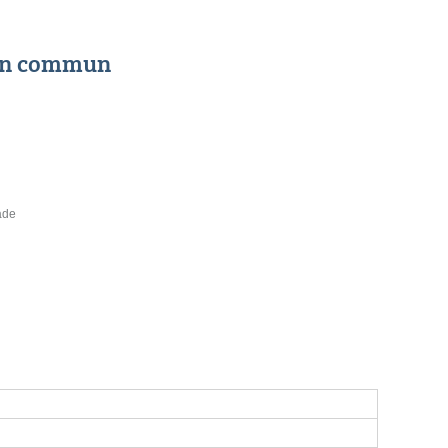
 en commun
ade
n