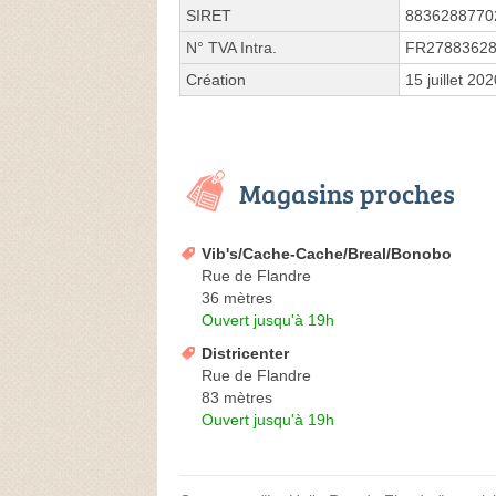
SIRET
8836288770
N° TVA Intra.
FR2788362
Création
15 juillet 20
Magasins proches
Vib's/Cache-Cache/Breal/Bonobo
Rue de Flandre
36 mètres
Ouvert jusqu'à 19h
Districenter
Rue de Flandre
83 mètres
Ouvert jusqu'à 19h