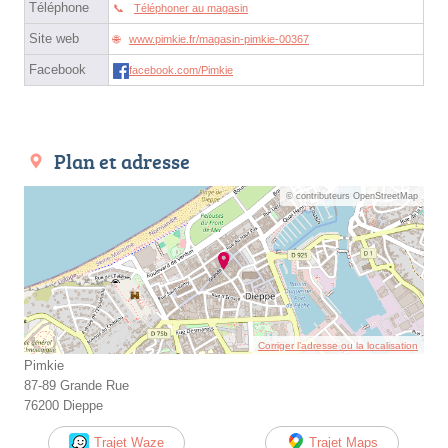
Téléphone
Téléphoner au magasin
Site web
www.pimkie.fr/magasin-pimkie-00367
Facebook
facebook.com/Pimkie
Plan et adresse
© contributeurs OpenStreetMap
Corriger l’adresse ou la localisation
Pimkie
87-89 Grande Rue
76200 Dieppe
Trajet Waze
Trajet Maps