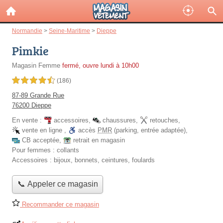
Normandie
>
Seine-Maritime
>
Dieppe
Pimkie
Magasin Femme
fermé, ouvre lundi à 10h00
4,5 étoiles sur 5
(186)
87-89 Grande Rue
76200 Dieppe
En vente :
accessoires
,
chaussures
,
retouches
,
vente en ligne
,
accès
PMR
(parking, entrée adaptée)
,
CB acceptée
,
retrait en magasin
Pour femmes :
collants
Accessoires :
bijoux, bonnets, ceintures, foulards
📞 Appeler ce magasin
Recommander ce magasin