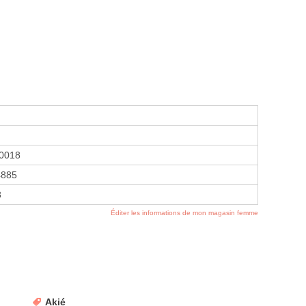
n
0018
4885
8
Éditer les informations de mon magasin femme
Akié