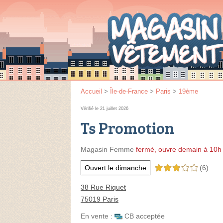
Accueil
>
Île-de-France
>
Paris
>
19ème
Vérifié le 21 juillet 2026
Ts Promotion
Magasin Femme
fermé, ouvre demain à 10h
Ouvert le dimanche
(6)
3,0 étoiles sur 5
38 Rue Riquet
75019 Paris
En vente :
CB acceptée