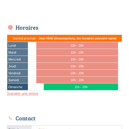
Horaires
Samedi prochain :
Jour férié (Assomption), les horaires peuvent varier
Lundi
10h - 20h
Mardi
10h - 20h
Mercredi
10h - 20h
Jeudi
10h - 20h
Vendredi
10h - 20h
Samedi
10h - 20h
Dimanche
11h - 20h
Signaler une erreur
Contact