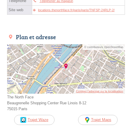
Téléphone
Téléphoner au magasin
Site web
locations.thenorthface.fr/paris/paris/TNFSP-24RLP-2/
Plan et adresse
© contributeurs OpenStreetMap
Corriger l’adresse ou la localisation
The North Face
Beaugrenelle Shopping Center Rue Linois 8-12
75015 Paris
Trajet Waze
Trajet Maps