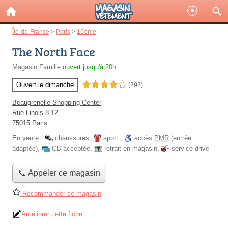
Île-de-France
>
Paris
>
15ème
The North Face
Magasin Famille
ouvert jusqu'à 20h
Ouvert le dimanche
4,0 étoiles sur 5
(292)
Beaugrenelle Shopping Center
Rue Linois 8-12
75015 Paris
En vente :
chaussures
,
sport
,
accès
PMR
(entrée
adaptée)
,
CB acceptée
,
retrait en magasin
,
service drive
📞 Appeler ce magasin
Recommander ce magasin
Améliorer cette fiche