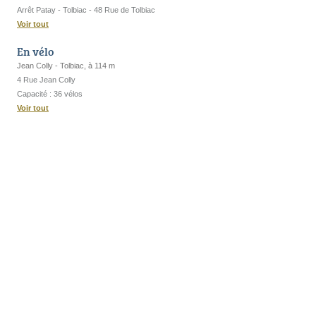
Arrêt Patay - Tolbiac - 48 Rue de Tolbiac
Voir tout
En vélo
Jean Colly - Tolbiac, à 114 m
4 Rue Jean Colly
Capacité : 36 vélos
Voir tout